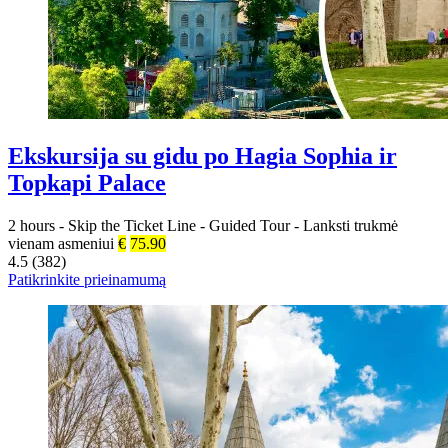
Ekskursija su gidu po Hagia Sophia ir
Topkapi Palace
2 hours
-
Skip the Ticket Line
-
Guided Tour
-
Lanksti trukmė
vienam asmeniui
€
75.90
4.5 (382)
Patikrinkite prieinamumą