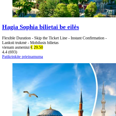
Hagia Sophia bilietai be eilės
Flexible Duration
-
Skip the Ticket Line
-
Instant Confirmation
-
Lanksti trukmė
-
Mobilusis bilietas
vienam asmeniui
€
29.50
4.4 (693)
Patikrinkite prieinamumą