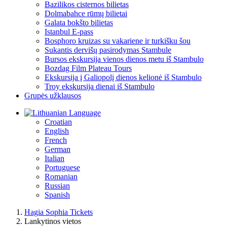
Bazilikos cisternos bilietas
Dolmabahce rūmų bilietai
Galata bokšto bilietas
Istanbul E-pass
Bosphoro kruizas su vakariene ir turkišku šou
Sukantis dervišų pasirodymas Stambule
Bursos ekskursija vienos dienos metu iš Stambulo
Bozdag Film Plateau Tours
Ekskursija į Galiopolį dienos kelionė iš Stambulo
Troy ekskursija dienai iš Stambulo
Grupės užklausos
Language
Croatian
English
French
German
Italian
Portuguese
Romanian
Russian
Spanish
Hagia Sophia Tickets
Lankytinos vietos