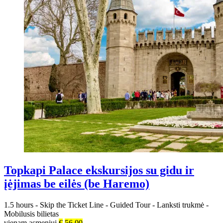
Topkapi Palace ekskursijos su gidu ir
įėjimas be eilės (be Haremo)
1.5 hours
-
Skip the Ticket Line
-
Guided Tour
-
Lanksti trukmė
-
Mobilusis bilietas
vienam asmeniui
€
56.00