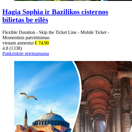
Hagia Sophia ir Bazilikos cisternos
bilietas be eilės
Flexible Duration
-
Skip the Ticket Line
-
Mobile Ticket
-
Momentinis patvirtinimas
vienam asmeniui
€
74.90
4.8 (1338)
Patikrinkite prieinamumą