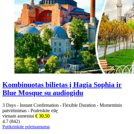
Kombinuotas bilietas į Hagia Sophia ir
Blue Mosque su audiogidu
3 Days
-
Instant Confirmation
-
Flexible Duration
-
Momentinis
patvirtinimas
-
Praleiskite eilę
vienam asmeniui
€
30.50
4.7 (842)
Patikrinkite prieinamumą