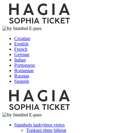
Croatian
English
French
German
Italian
Portuguese
Romanian
Russian
Spanish
Stambulo lankytinos vietos
Topkapi rūmų bilietai