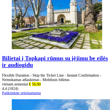
Bilietai į Topkapi rūmus su įėjimu be eilės
ir audiogidu
Flexible Duration
-
Skip the Ticket Line
-
Instant Confirmation
-
Nemokamas atšaukimas
-
Mobilusis bilietas
vienam asmeniui
€
56.00
4.4 (1824)
Patikrinkite prieinamumą