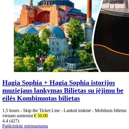
Hagia Sophia + Hagia Sophia istorijos
muziejaus lankymas Bilietas su įėjimu be
eilės Kombinuotas bilietas
1,5 hours
-
Skip the Ticket Line
-
Lanksti trukmė
-
Mobilusis bilietas
vienam asmeniui
€
50.00
4.4 (427)
Patikrinkite prieinamumą