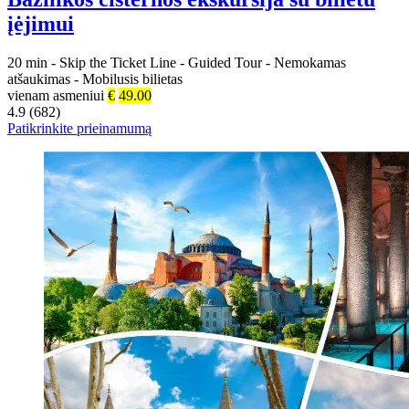
įėjimui
20 min
-
Skip the Ticket Line
-
Guided Tour
-
Nemokamas
atšaukimas
-
Mobilusis bilietas
vienam asmeniui
€
49.00
4.9 (682)
Patikrinkite prieinamumą