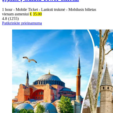
1 hour
-
Mobile Ticket
-
Lanksti trukmė
-
Mobilusis bilietas
vienam asmeniui
€
35.00
4.8 (1255)
Patikrinkite prieinamumą