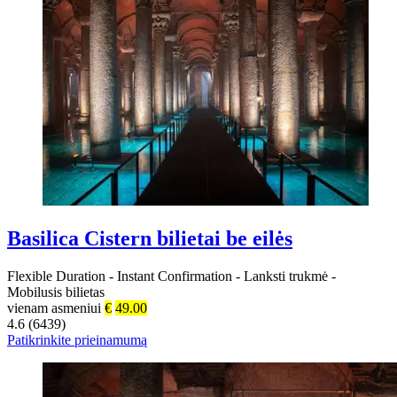
Basilica Cistern bilietai be eilės
Flexible Duration
-
Instant Confirmation
-
Lanksti trukmė
-
Mobilusis bilietas
vienam asmeniui
€
49.00
4.6 (6439)
Patikrinkite prieinamumą