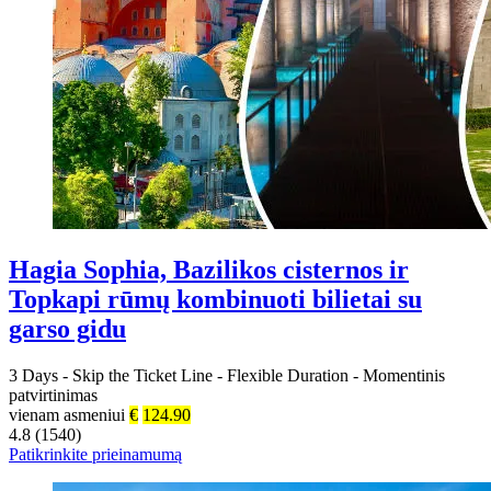
Hagia Sophia, Bazilikos cisternos ir
Topkapi rūmų kombinuoti bilietai su
garso gidu
3 Days
-
Skip the Ticket Line
-
Flexible Duration
-
Momentinis
patvirtinimas
vienam asmeniui
€
124.90
4.8 (1540)
Patikrinkite prieinamumą