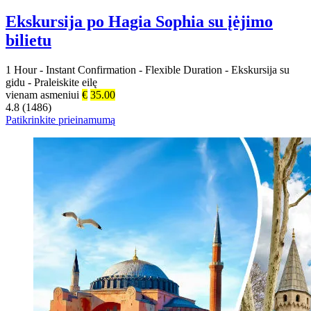
Ekskursija po Hagia Sophia su įėjimo
bilietu
1 Hour
-
Instant Confirmation
-
Flexible Duration
-
Ekskursija su
gidu
-
Praleiskite eilę
vienam asmeniui
€
35.00
4.8 (1486)
Patikrinkite prieinamumą