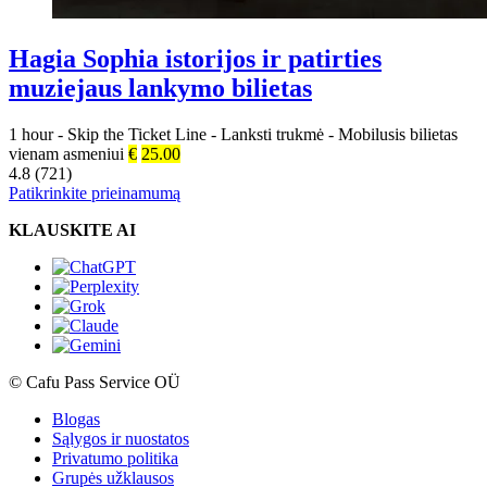
Hagia Sophia istorijos ir patirties
muziejaus lankymo bilietas
1 hour
-
Skip the Ticket Line
-
Lanksti trukmė
-
Mobilusis bilietas
vienam asmeniui
€
25.00
4.8 (721)
Patikrinkite prieinamumą
KLAUSKITE AI
© Cafu Pass Service OÜ
Blogas
Sąlygos ir nuostatos
Privatumo politika
Grupės užklausos