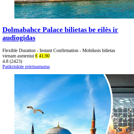
Dolmabahce Palace bilietas be eilės ir
audiogidas
Flexible Duration
-
Instant Confirmation
-
Mobilusis bilietas
vienam asmeniui
€
41.90
4.8 (2423)
Patikrinkite prieinamumą