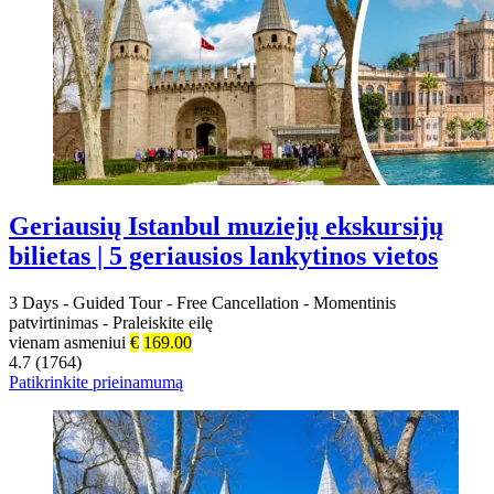
Geriausių Istanbul muziejų ekskursijų
bilietas | 5 geriausios lankytinos vietos
3 Days
-
Guided Tour
-
Free Cancellation
-
Momentinis
patvirtinimas
-
Praleiskite eilę
vienam asmeniui
€
169.00
4.7 (1764)
Patikrinkite prieinamumą