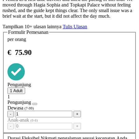
moved through Hagia Sophia and Topkapi Palace without feeling
rushed, and the guide kept things clear. The only small issue was a
brief wait at the start, but it did not affect the day much.
Tampilkan 10+ ulasan lainnya
Tulis Ulasan
Formulir Pemesanan
per orang
€
75.90
Pengunjung
1
Pengunjung
Dewasa
(7-99)
-
+
Anak-anak
(0-6)
-
+
Durasi Fleksibel
Nikmati pengalaman sesuai kecepatan Anda