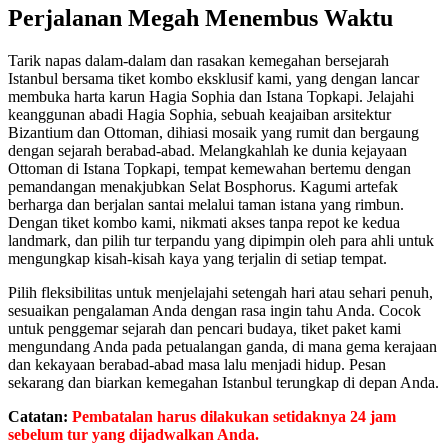
Perjalanan Megah Menembus Waktu
Tarik napas dalam-dalam dan rasakan kemegahan bersejarah
Istanbul bersama tiket kombo eksklusif kami, yang dengan lancar
membuka harta karun Hagia Sophia dan Istana Topkapi. Jelajahi
keanggunan abadi Hagia Sophia, sebuah keajaiban arsitektur
Bizantium dan Ottoman, dihiasi mosaik yang rumit dan bergaung
dengan sejarah berabad-abad. Melangkahlah ke dunia kejayaan
Ottoman di Istana Topkapi, tempat kemewahan bertemu dengan
pemandangan menakjubkan Selat Bosphorus. Kagumi artefak
berharga dan berjalan santai melalui taman istana yang rimbun.
Dengan tiket kombo kami, nikmati akses tanpa repot ke kedua
landmark, dan pilih tur terpandu yang dipimpin oleh para ahli untuk
mengungkap kisah-kisah kaya yang terjalin di setiap tempat.
Pilih fleksibilitas untuk menjelajahi setengah hari atau sehari penuh,
sesuaikan pengalaman Anda dengan rasa ingin tahu Anda. Cocok
untuk penggemar sejarah dan pencari budaya, tiket paket kami
mengundang Anda pada petualangan ganda, di mana gema kerajaan
dan kekayaan berabad-abad masa lalu menjadi hidup. Pesan
sekarang dan biarkan kemegahan Istanbul terungkap di depan Anda.
Catatan:
Pembatalan harus dilakukan setidaknya 24 jam
sebelum tur yang dijadwalkan Anda.