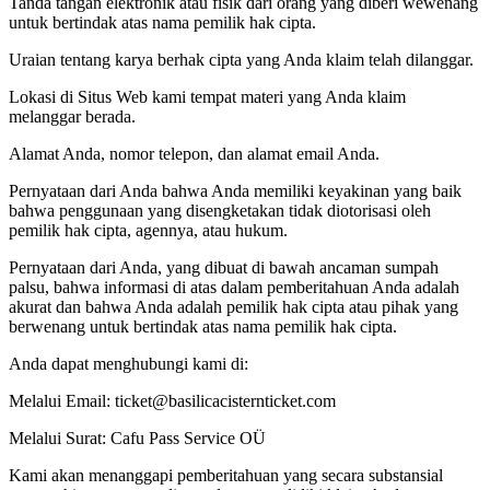
Tanda tangan elektronik atau fisik dari orang yang diberi wewenang
untuk bertindak atas nama pemilik hak cipta.
Uraian tentang karya berhak cipta yang Anda klaim telah dilanggar.
Lokasi di Situs Web kami tempat materi yang Anda klaim
melanggar berada.
Alamat Anda, nomor telepon, dan alamat email Anda.
Pernyataan dari Anda bahwa Anda memiliki keyakinan yang baik
bahwa penggunaan yang disengketakan tidak diotorisasi oleh
pemilik hak cipta, agennya, atau hukum.
Pernyataan dari Anda, yang dibuat di bawah ancaman sumpah
palsu, bahwa informasi di atas dalam pemberitahuan Anda adalah
akurat dan bahwa Anda adalah pemilik hak cipta atau pihak yang
berwenang untuk bertindak atas nama pemilik hak cipta.
Anda dapat menghubungi kami di:
Melalui Email:
ticket@basilicacisternticket.com
Melalui Surat: Cafu Pass Service OÜ
Kami akan menanggapi pemberitahuan yang secara substansial