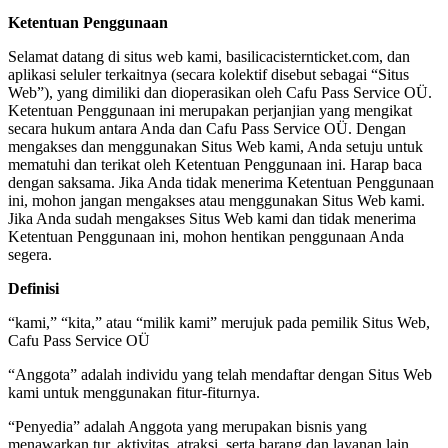
Ketentuan Penggunaan
Selamat datang di situs web kami, basilicacisternticket.com, dan
aplikasi seluler terkaitnya (secara kolektif disebut sebagai “Situs
Web”), yang dimiliki dan dioperasikan oleh Cafu Pass Service OÜ.
Ketentuan Penggunaan ini merupakan perjanjian yang mengikat
secara hukum antara Anda dan Cafu Pass Service OÜ. Dengan
mengakses dan menggunakan Situs Web kami, Anda setuju untuk
mematuhi dan terikat oleh Ketentuan Penggunaan ini. Harap baca
dengan saksama. Jika Anda tidak menerima Ketentuan Penggunaan
ini, mohon jangan mengakses atau menggunakan Situs Web kami.
Jika Anda sudah mengakses Situs Web kami dan tidak menerima
Ketentuan Penggunaan ini, mohon hentikan penggunaan Anda
segera.
Definisi
“kami,” “kita,” atau “milik kami” merujuk pada pemilik Situs Web,
Cafu Pass Service OÜ
“Anggota” adalah individu yang telah mendaftar dengan Situs Web
kami untuk menggunakan fitur-fiturnya.
“Penyedia” adalah Anggota yang merupakan bisnis yang
menawarkan tur, aktivitas, atraksi, serta barang dan layanan lain