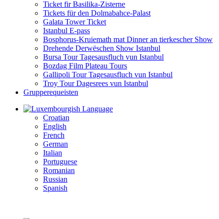
Ticket fir Basilika-Zisterne
Tickets für den Dolmabahce-Palast
Galata Tower Ticket
Istanbul E-pass
Bosphorus-Kruiemath mat Dinner an tierkescher Show
Drehende Derwëschen Show Istanbul
Bursa Tour Tagesausfluch vun Istanbul
Bozdag Film Plateau Tours
Gallipoli Tour Tagesausfluch vun Istanbul
Troy Tour Dagesrees vun Istanbul
Grupperequeisten
Language
Croatian
English
French
German
Italian
Portuguese
Romanian
Russian
Spanish