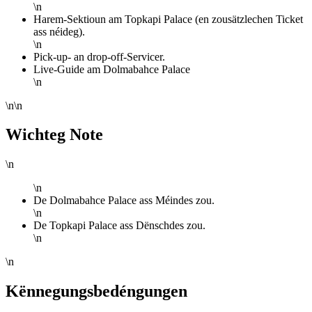
\n
Harem-Sektioun am Topkapi Palace (en zousätzlechen Ticket
ass néideg).
\n
Pick-up- an drop-off-Servicer.
Live-Guide am Dolmabahce Palace
\n
\n\n
Wichteg Note
\n
\n
De Dolmabahce Palace ass Méindes zou.
\n
De Topkapi Palace ass Dënschdes zou.
\n
\n
Kënnegungsbedéngungen