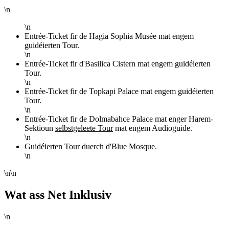
\n
\n
Entrée-Ticket fir de Hagia Sophia Musée mat engem
guidéierten Tour.
\n
Entrée-Ticket fir d'Basilica Cistern mat engem guidéierten
Tour.
\n
Entrée-Ticket fir de Topkapi Palace mat engem guidéierten
Tour.
\n
Entrée-Ticket fir de Dolmabahce Palace mat enger Harem-
Sektioun
selbstgeleete Tour
mat engem Audioguide.
\n
Guidéierten Tour duerch d'Blue Mosque.
\n
\n\n
Wat ass Net Inklusiv
\n