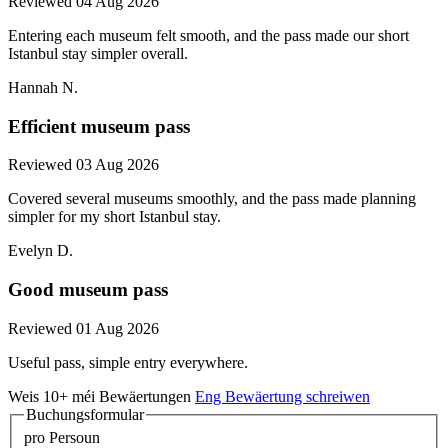
Reviewed 04 Aug 2026
Entering each museum felt smooth, and the pass made our short
Istanbul stay simpler overall.
Hannah N.
Efficient museum pass
Reviewed 03 Aug 2026
Covered several museums smoothly, and the pass made planning
simpler for my short Istanbul stay.
Evelyn D.
Good museum pass
Reviewed 01 Aug 2026
Useful pass, simple entry everywhere.
Weis 10+ méi Bewäertungen
Eng Bewäertung schreiwen
Buchungsformular
pro Persoun