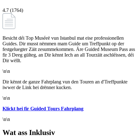
4.7 (1764)
Besicht déi Top Muséeë vun Istanbul mat eise professionellen
Guides. Dir musst nëmmen mam Guide um Treffpunkt op der
festgeluegter Zäit zesummekommen. Äre Guided Museum Pass ass
fir 3 Deeg gülteg, an Dir kënnt Iech an all Tourzäit aschléissen, déi
Dir wëllt.
\n\n
Dir kënnt de ganze Fahrplang vun den Touren an d'Treffpunkte
iwwer de Link hei drënner kucken.
\n\n
Klickt hei fir
Guided Tours Fahrplang
\n\n
Wat ass Inklusiv