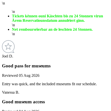
\n
\n
Tickets kënnen ouni Käschten bis zu 24 Stonnen virun
Ärem Reservatiounsdatum annuléiert ginn.
\n
Net rembourséierbar an de leschten 24 Stonnen.
\n
Joel D.
Good pass for museums
Reviewed 05 Aug 2026
Entry was quick, and the included museums fit our schedule.
Vanessa B.
Good museum access