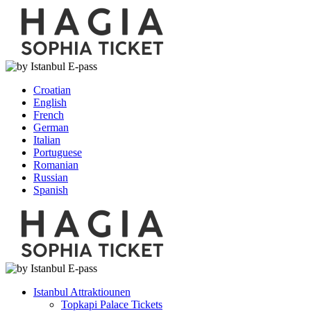
Croatian
English
French
German
Italian
Portuguese
Romanian
Russian
Spanish
Istanbul Attraktiounen
Topkapi Palace Tickets