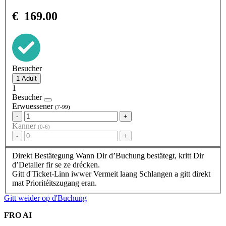
€
169.00
Besucher
1
Besucher
Erwuessener
(7-99)
-
+
Kanner
(0-6)
-
+
Direkt Bestätegung
Wann Dir d’Buchung bestätegt, kritt Dir
d’Detailer fir se ze drécken.
Gitt d'Ticket-Linn iwwer
Vermeit laang Schlangen a gitt direkt
mat Prioritéitszugang eran.
Gitt weider op d'Buchung
FRO AI