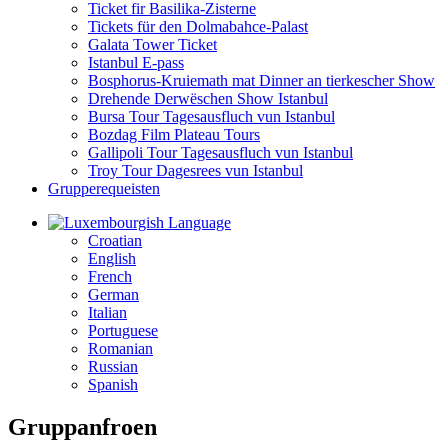
Ticket fir Basilika-Zisterne
Tickets für den Dolmabahce-Palast
Galata Tower Ticket
Istanbul E-pass
Bosphorus-Kruiemath mat Dinner an tierkescher Show
Drehende Derwëschen Show Istanbul
Bursa Tour Tagesausfluch vun Istanbul
Bozdag Film Plateau Tours
Gallipoli Tour Tagesausfluch vun Istanbul
Troy Tour Dagesrees vun Istanbul
Grupperequeisten
Language
Croatian
English
French
German
Italian
Portuguese
Romanian
Russian
Spanish
Gruppanfroen