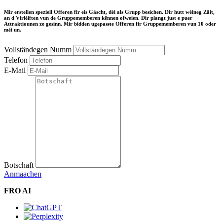
Mir erstellen speziell Offeren fir eis Gäscht, déi als Grupp besichen. Dir hutt wéineg Zäit,
an d'Virléiften vun de Gruppememberen kënnen ofweien. Dir plangt just e puer
Attraktiounen ze gesinn. Mir bidden ugepasste Offeren fir Gruppememberen vun 10 oder
méi un.
Vollständegen Numm
Telefon
E-Mail
Botschaft
Anmaachen
FRO AI