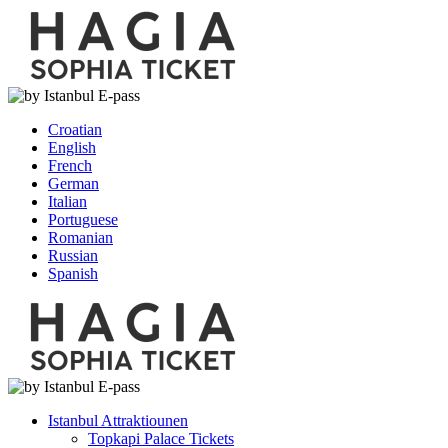
Croatian
English
French
German
Italian
Portuguese
Romanian
Russian
Spanish
Istanbul Attraktiounen
Topkapi Palace Tickets