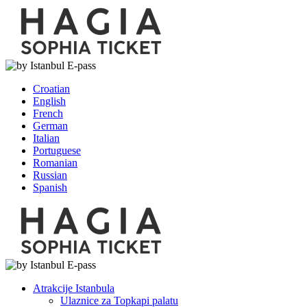
Croatian
English
French
German
Italian
Portuguese
Romanian
Russian
Spanish
Atrakcije Istanbula
Ulaznice za Topkapi palatu