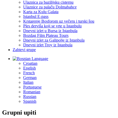
Ulaznica za bazilijsku cisternu
Ulaznice za palaču Dolmabahçe
Karta za Kulu Galata
Istanbul E-pass
Krstarenje Bosforom uz večeru i turski šou
Ples derviša koji se vrte u Istanbulu
Dnevni izlet u Bursa iz Istanbula
Bozdag Film Plateau Tours
Dnevni izlet za Galipolje iz Istanbula
Dnevni izlet Troy iz Istanbula
Zahtevi grupe
Language
Croatian
English
French
German
Italian
Portuguese
Romanian
Russian
Spanish
Grupni upiti